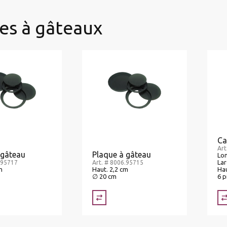
es à gâteaux
Ca
Art
 gâteau
Plaque à gâteau
Lon
Lar
.95717
Art. # 8006.95715
m
Haut. 2,2 cm
Hau
∅ 20 cm
6 p