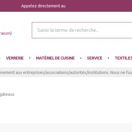
Appelez directement au
r Mey
raison)
VERRERIE
MATÉRIEL DE CUISINE
SERVICE
TEXTILE
ivement aux entreprises/associations/autorités/institutions. Nous ne four
 gâteaux