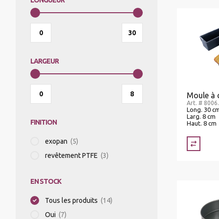
LONGUEUR
RÉFRIGÉRATEURS/VITRINES RÉFRIGÉRÉES
TRANSPORT DE BOISSOINS/ALIMENTS
APPAREIL À MOUSSER
CASIER À VERRES
LARGEUR
MACHINES À PÂTES
CHARIOTS DISTRIBUTEURS
Moule à 
Art. # 8006
Long. 30 c
FOURS À RACLETTE
CHARIOTS DE TRANSPORT PLATEAUX
Larg. 8 cm
FINITION
Haut. 8 cm
exopan
(5)
CENTRIFUGEUSES
revêtement PTFE
(3)
EN STOCK
TRANCHEURS
Tous les produits
(14)
Oui
(7)
SOUS-VIDE