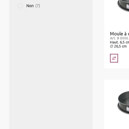
Non
(7)
MIXER PLONGEANT/MIXER
PROFESSIONNEL/BLIXER
Moule à 
Art. # 8006
Haut. 6,5 c
GRILLE-PAIN
∅ 26,5 cm
APPAREILS DE MISE SOUS VIDE
BALANCES
APPAREILS CHAUFFANTS