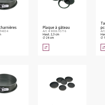
Ta
charnières
Plaque à gâteau
pc
.94034
Art. # 8006.95716
Art
m
Haut. 2,3 cm
Hau
∅ 24 cm
∅ 