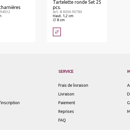
Tartelette ronde Set 25
charnières
pcs.
.94032
Art. # 8006.90780
m
Haut. 1,2 cm
∅ 8 cm
SERVICE
M
Frais de livraison
A
Livraison
D
inscription
Paiement
G
Reprises
M
FAQ