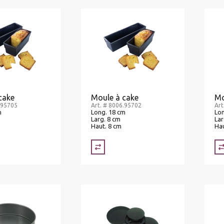
cake
Moule à cake
Mo
.95705
Art. # 8006.95702
Art
m
Long. 18 cm
Lon
Larg. 8 cm
Lar
Haut. 8 cm
Hau