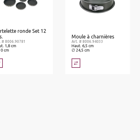
rtelette ronde Set 12
s.
Moule à charnières
. # 8006.90781
Art. # 8006.94033
t. 1,8 cm
Haut. 6,5 cm
10 cm
∅ 24,5 cm