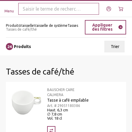
Menu
Appliquer
Produits
Vaisselle
Vaisselle de système
Tasses
0
des filtres
Tasses de café/thé
Produits
Trier
24
ui.order.relevance
Tasses de café/thé
Prix le plus bas
Prix le plus élevé
BAUSCHER CARE
Nom A - Z
CALMERA
Tasse à café empilable
Nom Z - A
Art. # 29051180386
Haut. 6,3 cm
∅ 7,8 cm
Vol. 18 cl