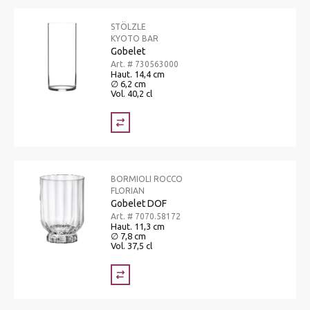
STÖLZLE
KYOTO BAR
Gobelet
Art. # 730563000
Haut. 14,4 cm
∅ 6,2 cm
Vol. 40,2 cl
BORMIOLI ROCCO
FLORIAN
Gobelet DOF
Art. # 7070.58172
Haut. 11,3 cm
∅ 7,8 cm
Vol. 37,5 cl