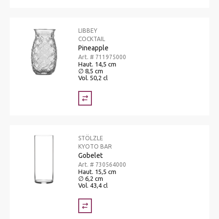
LIBBEY
COCKTAIL
Pineapple
Art. # 711975000
Haut. 14,5 cm
∅ 8,5 cm
Vol. 50,2 cl
STÖLZLE
KYOTO BAR
Gobelet
Art. # 730564000
Haut. 15,5 cm
∅ 6,2 cm
Vol. 43,4 cl