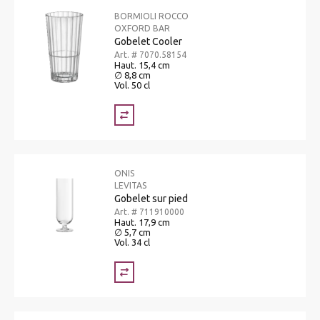
BORMIOLI ROCCO
OXFORD BAR
Gobelet Cooler
Art. # 7070.58154
Haut. 15,4 cm
∅ 8,8 cm
Vol. 50 cl
ONIS
LEVITAS
Gobelet sur pied
Art. # 711910000
Haut. 17,9 cm
∅ 5,7 cm
Vol. 34 cl