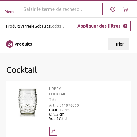
Menu
Appliquer des filtres
Produits
Verrerie
Gobelets
Cocktail
0
Produits
Trier
24
ui.order.relevance
Cocktail
Prix le plus bas
Prix le plus élevé
LIBBEY
Nom A - Z
COCKTAIL
Tiki
Nom Z - A
Art. # 711976000
Haut. 12 cm
∅ 9,5 cm
Vol. 47,3 cl