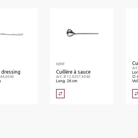
Cu
WMF
Art
à dressing
Cuillère à sauce
Lon
∅ 
344.6040
Art. # 12.8207.6040
m
Long. 26 cm
Vol