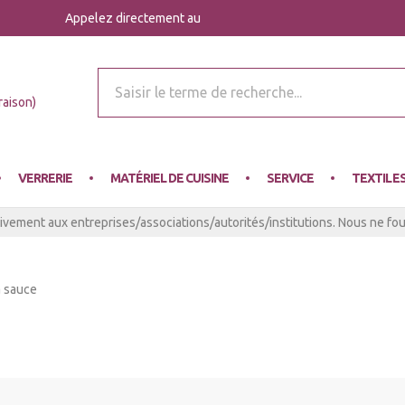
Appelez directement au
r Mey
raison)
VERRERIE
MATÉRIEL DE CUISINE
SERVICE
TEXTILE
ivement aux entreprises/associations/autorités/institutions. Nous ne four
à sauce