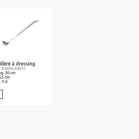
illère à dressing
. # 8006.94055
g. 30 cm
4,5 cm
. 3 cl