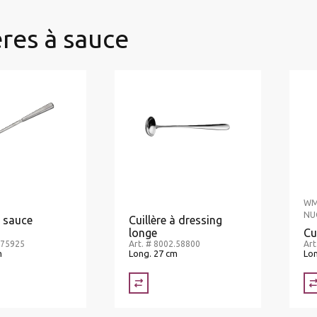
ères à sauce
WM
NU
à sauce
Cuillère à dressing
longe
Cu
.75925
Art. # 8002.58800
Art
m
Long. 27 cm
Lon