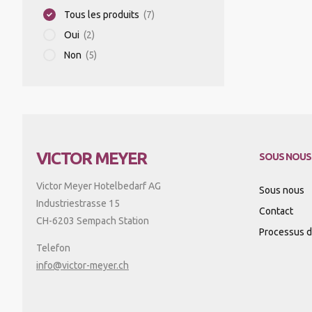
Tous les produits
(7)
Oui
(2)
MIXER PLONGEANT/MIXER
Non
(5)
PROFESSIONNEL/BLIXER
GRILLE-PAIN
APPAREILS DE MISE SOUS VIDE
VICTOR MEYER
SOUS NOUS
Victor Meyer Hotelbedarf AG
Sous nous
BALANCES
Industriestrasse 15
Contact
CH-6203 Sempach Station
Processus d'
Telefon
APPAREILS CHAUFFANTS
info@victor-meyer.ch