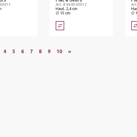
.00013
Art. # 8649.00012
Art
m
Haut. 2,4 cm
Hau
∅ 15 cm
∅ 
4
5
6
7
8
9
10
»