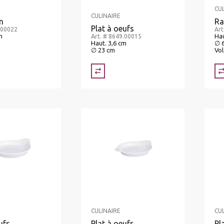
CU
CULINAIRE
n
Ra
Plat à oeufs
.00022
Art
m
Hau
Art. # 8649.00015
Haut. 3,6 cm
∅ 
∅ 23 cm
Vol
CULINAIRE
CU
ufs
Plat à oeufs
Pl