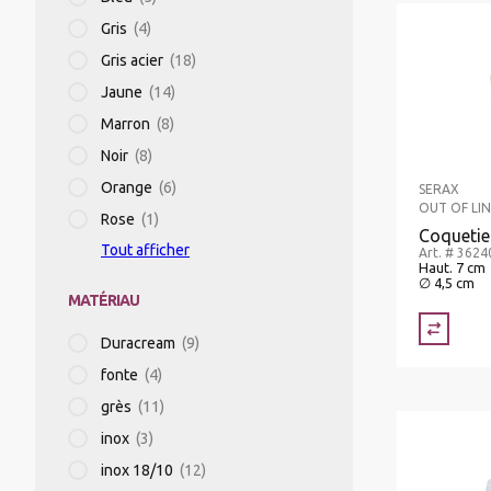
Gris
(4)
Gris acier
(18)
MIXER PLONGEANT/MIXER
PROFESSIONNEL/BLIXER
Jaune
(14)
Marron
(8)
Noir
(8)
GRILLE-PAIN
Orange
(6)
SERAX
OUT OF LIN
Rose
(1)
Coquetier
APPAREILS DE MISE SOUS VIDE
Tout afficher
Art. # 362
Haut. 7 cm
∅ 4,5 cm
MATÉRIAU
BALANCES
Duracream
(9)
fonte
(4)
APPAREILS CHAUFFANTS
grès
(11)
inox
(3)
inox 18/10
(12)