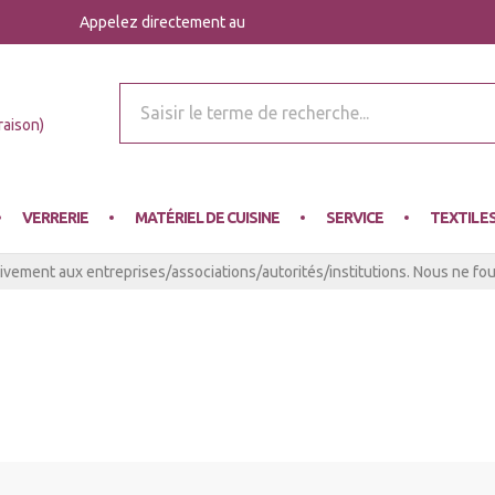
Appelez directement au
r Mey
raison)
VERRERIE
MATÉRIEL DE CUISINE
SERVICE
TEXTILE
ivement aux entreprises/associations/autorités/institutions. Nous ne four