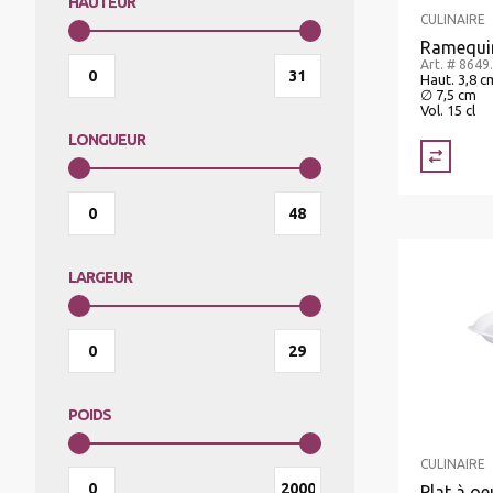
HAUTEUR
CULINAIRE
Ramequi
Art. # 8649
Haut. 3,8 c
∅ 7,5 cm
Vol. 15 cl
LONGUEUR
LARGEUR
POIDS
CULINAIRE
Plat à oe