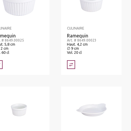
LINAIRE
CULINAIRE
mequin
Ramequin
. # 8649.00025
Art. # 8649.00023
t. 5,8 cm
Haut. 4,2 cm
12 cm
∅ 9 cm
. 60 cl
Vol. 20 cl