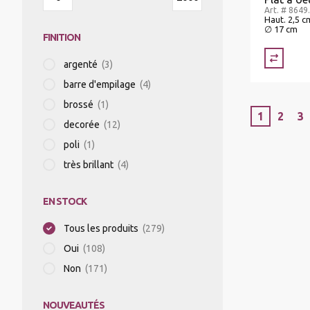
Art. # 8649
Haut. 2,5 c
∅ 17 cm
FINITION
argenté
(3)
barre d'empilage
(4)
brossé
(1)
1
2
3
decorée
(12)
poli
(1)
très brillant
(4)
EN STOCK
Tous les produits
(279)
Oui
(108)
Non
(171)
NOUVEAUTÉS