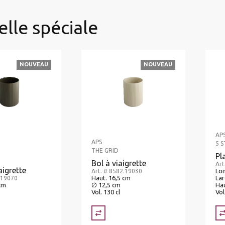
elle spéciale
NOUVEAU
NOUVEAU
AP
APS
5 
THE GRID
Pl
Bol à viaigrette
Art
aigrette
Lon
Art. # 8582.19030
Haut. 16,5 cm
Lar
.19070
cm
∅ 12,5 cm
Hau
Vol. 130 cl
Vol