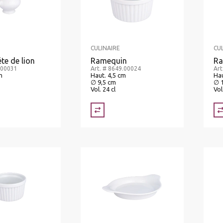
CULINAIRE
CU
éte de lion
Ramequin
Ra
.00031
Art. # 8649.00024
Art
m
Haut. 4,5 cm
Hau
∅ 9,5 cm
∅ 
Vol. 24 cl
Vol