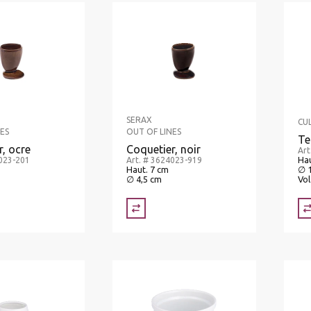
SERAX
CU
ES
OUT OF LINES
Te
, ocre
Coquetier, noir
Art
Hau
4023-201
Art. # 3624023-919
Haut. 7 cm
∅ 
∅ 4,5 cm
Vol