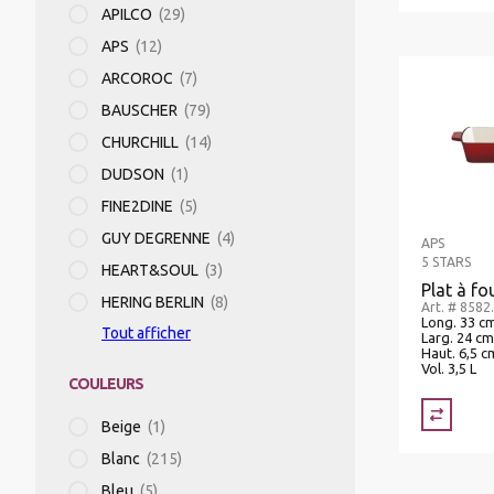
APILCO
(29)
RÉFRIGÉRATEURS/VITRINES RÉFRIGÉRÉES
TRANSPORT DE BOISSOINS/ALIMENTS
APS
(12)
ARCOROC
(7)
APPAREIL À MOUSSER
CASIER À VERRES
BAUSCHER
(79)
CHURCHILL
(14)
DUDSON
(1)
MACHINES À PÂTES
CHARIOTS DISTRIBUTEURS
FINE2DINE
(5)
GUY DEGRENNE
(4)
APS
FOURS À RACLETTE
CHARIOTS DE TRANSPORT PLATEAUX
5 STARS
HEART&SOUL
(3)
Plat à fo
HERING BERLIN
(8)
Art. # 8582
Long. 33 c
Tout afficher
CENTRIFUGEUSES
Larg. 24 cm
Haut. 6,5 c
Vol. 3,5 L
COULEURS
TRANCHEURS
Beige
(1)
Blanc
(215)
SOUS-VIDE
Bleu
(5)