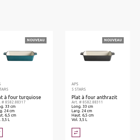
NOUVEAU
NOUVEAU
S
APS
STARS
5 STARS
at à four turquiose
Plat à four anthrazit
. # 8582.88317
Art. # 8582.88311
g. 33 cm
Long. 33 cm
g. 24 cm
Larg. 24 cm
t. 6,5 cm
Haut. 6,5 cm
. 3,5 L
Vol. 3,5 L