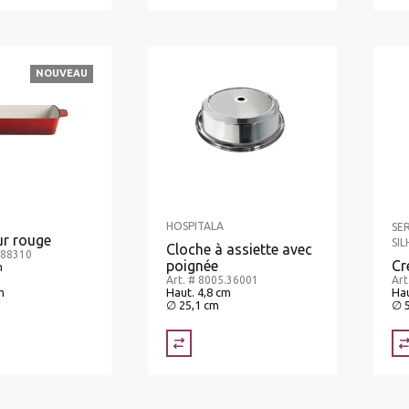
NOUVEAU
HOSPITALA
SE
ur rouge
SI
Cloche à assiette avec
.88310
poignée
Cr
m
Art. # 8005.36001
Art
m
Haut. 4,8 cm
Hau
∅ 25,1 cm
∅ 