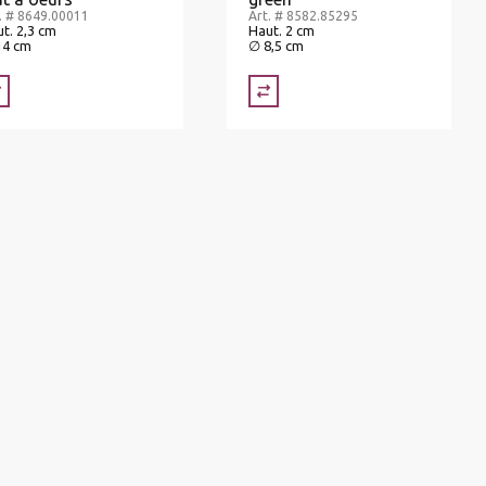
. # 8649.00011
Art. # 8582.85295
t. 2,3 cm
Haut. 2 cm
14 cm
∅ 8,5 cm