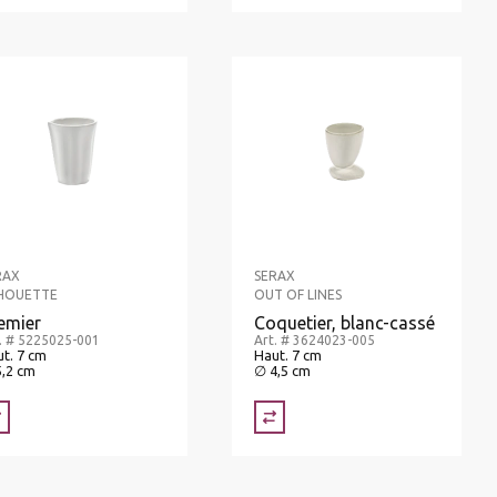
RAX
SERAX
LHOUETTE
OUT OF LINES
emier
Coquetier, blanc-cassé
. # 5225025-001
Art. # 3624023-005
t. 7 cm
Haut. 7 cm
5,2 cm
∅ 4,5 cm