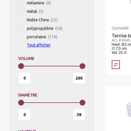
mélamine
(6)
métal
(3)
Noble China
(22)
polypropylène
(38)
CULINAIRE
Terrine t
porcelaine
(176)
Art. # 8649
Haut. 8,5 c
Tout afficher
∅ 7,5 cm
Vol. 25 cl
VOLUME
DIAMÈTRE