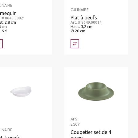
LINAIRE
CULINAIRE
mequin
Plat à oeufs
. # 8649.00021
t. 2,8 cm
Art. # 8649.00014
6 cm
Haut. 3,2 cm
. 6 cl
∅ 20 cm
APS
EGGY
LINAIRE
Couqetier set de 4
at à oeufs
green