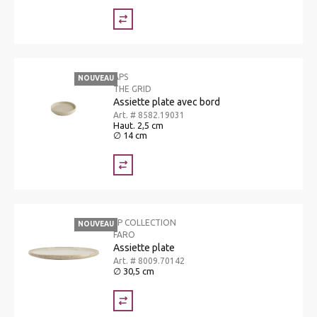
APS
NOUVEAU
THE GRID
Assiette plate avec bord
Art. # 8582.19031
Haut. 2,5 cm
∅ 14 cm
SP COLLECTION
NOUVEAU
FARO
Assiette plate
Art. # 8009.70142
∅ 30,5 cm