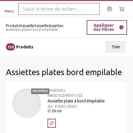
Menu
Appliquer
Produits
Vaisselle
Vaisselle
Assiettes
0
des filtres
Assiettes plates bord empilable
Produits
Trier
150
ui.order.relevance
Assiettes plates bord empilable
Prix le plus bas
Prix le plus élevé
CHURCHILL
NOUVEAU
Nom A - Z
INKED ELEMENTS ICE
Assiette plate à bord émpilable
Nom Z - A
Art. # 8905.50021
∅ 26 cm