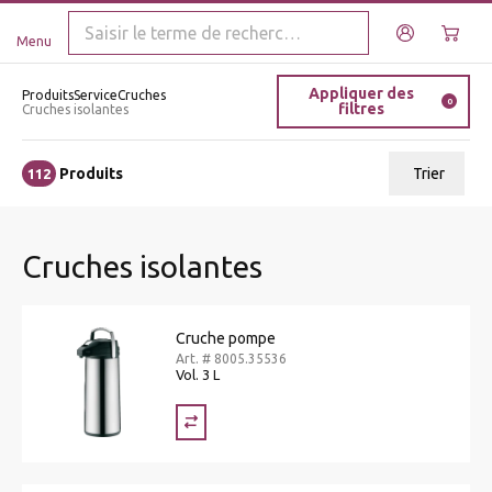
Menu
Appliquer des
Produits
Service
Cruches
0
filtres
Cruches isolantes
Produits
Trier
112
ui.order.relevance
Cruches isolantes
Prix le plus bas
Prix le plus élevé
Cruche pompe
Nom A - Z
Art. # 8005.35536
Vol. 3 L
Nom Z - A