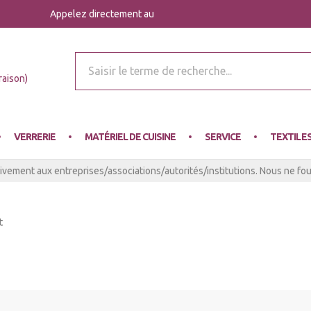
Appelez directement au
r Mey
raison)
VERRERIE
MATÉRIEL DE CUISINE
SERVICE
TEXTILE
ivement aux entreprises/associations/autorités/institutions. Nous ne four
t