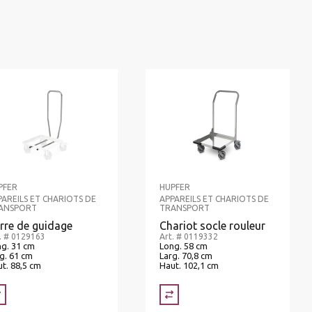
PFER
HUPFER
PAREILS ET CHARIOTS DE
APPAREILS ET CHARIOTS DE
ANSPORT
TRANSPORT
rre de guidage
Chariot socle rouleur
. # 0129163
Art. # 0119332
g. 31 cm
Long. 58 cm
g. 61 cm
Larg. 70,8 cm
t. 88,5 cm
Haut. 102,1 cm