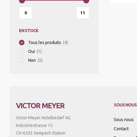
RÉFRIGÉRATEURS/VITRINES RÉFRIGÉRÉES
TRANSPORT DE BOISSOINS/ALIMENTS
APPAREIL À MOUSSER
CASIER À VERRES
EN STOCK
Tous les produits
(4)
MACHINES À PÂTES
CHARIOTS DISTRIBUTEURS
Oui
(1)
Non
(3)
FOURS À RACLETTE
CHARIOTS DE TRANSPORT PLATEAUX
CENTRIFUGEUSES
VICTOR MEYER
SOUS NOUS
TRANCHEURS
Victor Meyer Hotelbedarf AG
Sous nous
Industriestrasse 15
Contact
CH-6203 Sempach Station
SOUS-VIDE