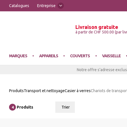
Catalogues
Entreprise
Livraison gratuite
Victo
à partir de CHF 500.00 (par liv
MARQUES
APPAREILS
COUVERTS
VAISSELLE
Notre offre s'adresse exclus
MACHINES À GLAÇONS
COUVERTS
VAISSELLE
SERVICE DES BOISSONS
STOCKAGE
ARTICLES DE BUFFET
TAPIS DE SOL
CONTENEUR
Produits
Transport et nettoyage
Casier à verres
Chariots de transpor
HACHOIRS À VIANDE
COUVERTS DE SERVICE
VAISSELLE SPÉCIALE
VAISSELLE EN VERRE
EQUIPEMENT
CRUCHES
TEXTILES DE CUISINE
TRANSPORT DE VAISSELLE POUR CATERING
Produits
Trier
4
ui.order.relevance
FRITEUSES
VAISSELLE DE SYSTÈME
VERRES SPÉCIAUX
GASTRONORME
MEUBLES DE SERVICE
TABLIER
CHARIOT DE SERVICE