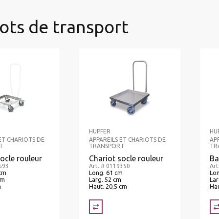
ots de transport
HUPFER
HU
ET CHARIOTS DE
APPAREILS ET CHARIOTS DE
AP
T
TRANSPORT
TR
ocle rouleur
Chariot socle rouleur
Ba
593
Art. # 0119350
Art
 cm
Long. 61 cm
Lon
cm
Larg. 52 cm
Lar
m
Haut. 20,5 cm
Hau