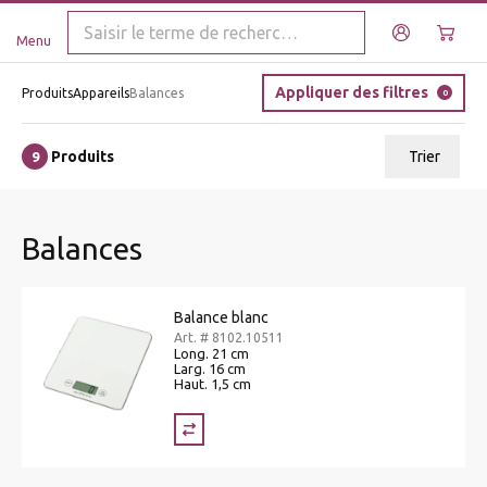
Menu
Appliquer des filtres
Produits
Appareils
Balances
0
Produits
Trier
9
ui.order.relevance
Balances
Prix le plus bas
Prix le plus élevé
Balance blanc
Nom A - Z
Art. # 8102.10511
Long. 21 cm
Nom Z - A
Larg. 16 cm
Haut. 1,5 cm