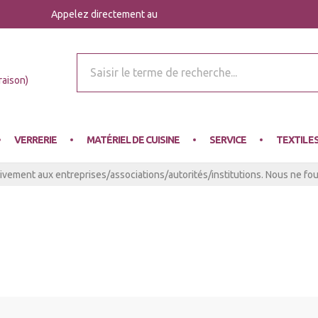
Appelez directement au
r Mey
raison)
VERRERIE
MATÉRIEL DE CUISINE
SERVICE
TEXTILE
ivement aux entreprises/associations/autorités/institutions. Nous ne four