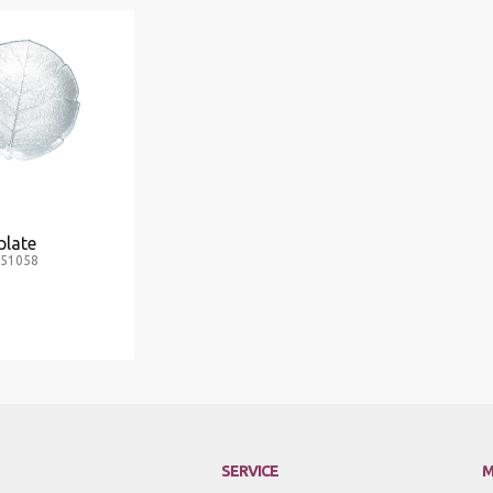
plate
.51058
SERVICE
M