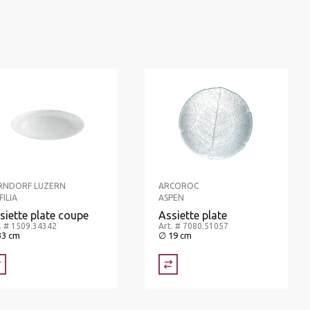
RNDORF LUZERN
ARCOROC
ILIA
ASPEN
siette plate coupe
Assiette plate
. # 1509.34342
Art. # 7080.51057
33 cm
∅ 19 cm