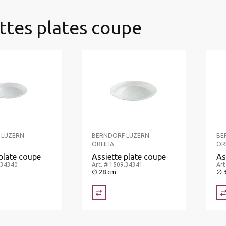
ttes plates coupe
 LUZERN
BERNDORF LUZERN
BE
ORFILIA
ORF
 plate coupe
Assiette plate coupe
As
.34340
Art. # 1509.34341
Art
∅ 28 cm
∅ 