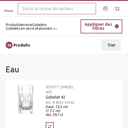
Menu
Appliquer des
Produits
Verrerie
Gobelets
0
filtres
Gobelets en verre étalonnés
Eau
Produits
Trier
28
ui.order.relevance
Eau
Prix le plus bas
Prix le plus élevé
SCHOTT ZWIESEL
Nom A - Z
AGE
Gobelet 42
Nom Z - A
Art. # 8003.53042
Haut. 12,5 cm
∅ 7,2 cm
Vol. 29,7 cl