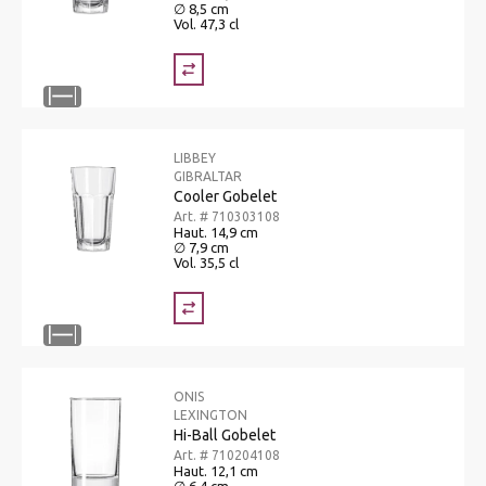
∅ 8,5 cm
Vol. 47,3 cl
LIBBEY
GIBRALTAR
Cooler Gobelet
Art. # 710303108
Haut. 14,9 cm
∅ 7,9 cm
Vol. 35,5 cl
ONIS
LEXINGTON
Hi-Ball Gobelet
Art. # 710204108
Haut. 12,1 cm
∅ 6,4 cm