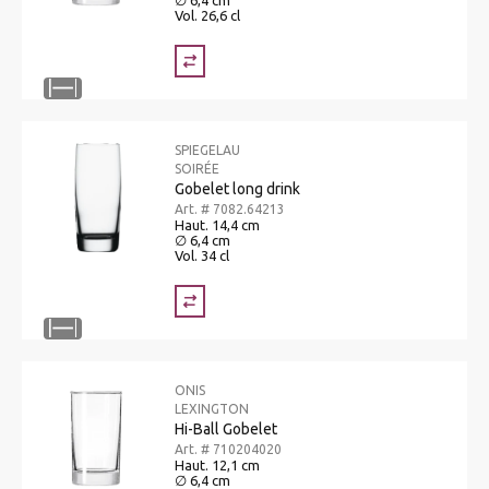
Vol. 26,6 cl
SPIEGELAU
SOIRÉE
Gobelet long drink
Art. # 7082.64213
Haut. 14,4 cm
∅ 6,4 cm
Vol. 34 cl
ONIS
LEXINGTON
Hi-Ball Gobelet
Art. # 710204020
Haut. 12,1 cm
∅ 6,4 cm