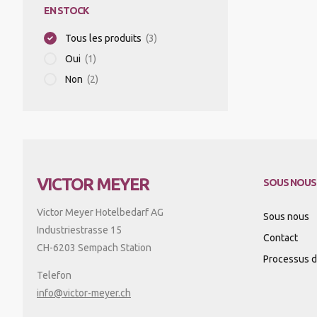
EN STOCK
Tous les produits
(3)
MIXER PLONGEANT/MIXER
PROFESSIONNEL/BLIXER
Oui
(1)
Non
(2)
GRILLE-PAIN
APPAREILS DE MISE SOUS VIDE
VICTOR MEYER
SOUS NOUS
BALANCES
Victor Meyer Hotelbedarf AG
Sous nous
Industriestrasse 15
Contact
CH-6203 Sempach Station
APPAREILS CHAUFFANTS
Processus d'
Telefon
info@victor-meyer.ch