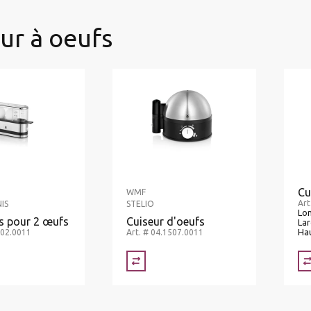
ur à oeufs
Cu
WMF
Art
IS
STELIO
Lon
s pour 2 œufs
Cuiseur d'oeufs
Lar
Hau
502.0011
Art. # 04.1507.0011