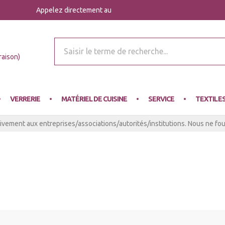
Appelez directement au
r Mey
raison)
VERRERIE
MATÉRIEL DE CUISINE
SERVICE
TEXTILE
ivement aux entreprises/associations/autorités/institutions. Nous ne four