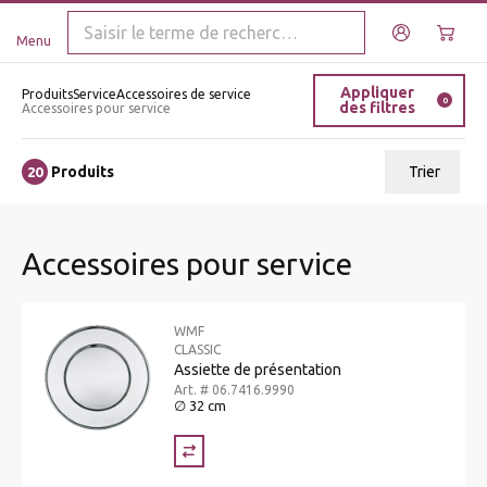
Menu
Appliquer
Produits
Service
Accessoires de service
0
des filtres
Accessoires pour service
Produits
Trier
20
ui.order.relevance
Accessoires pour service
Prix le plus bas
Prix le plus élevé
WMF
Nom A - Z
CLASSIC
Assiette de présentation
Nom Z - A
Art. # 06.7416.9990
∅ 32 cm