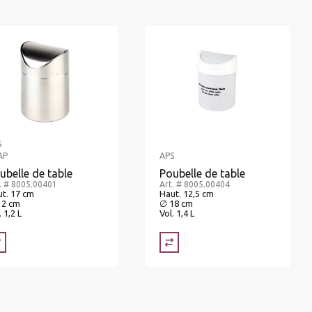
S
AP
APS
ubelle de table
Poubelle de table
. # 8005.00401
Art. # 8005.00404
t. 17 cm
Haut. 12,5 cm
12 cm
∅ 18 cm
. 1,2 L
Vol. 1,4 L