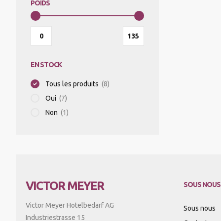
POIDS
MIXER PLONGEANT/MIXER
PROFESSIONNEL/BLIXER
EN STOCK
GRILLE-PAIN
Tous les produits
(8)
Oui
(7)
APPAREILS DE MISE SOUS VIDE
Non
(1)
BALANCES
APPAREILS CHAUFFANTS
VICTOR MEYER
SOUS NOUS
Victor Meyer Hotelbedarf AG
Sous nous
Industriestrasse 15