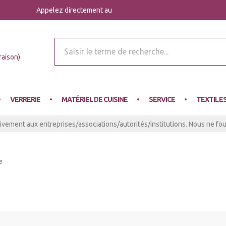
Appelez directement au
r Mey
raison)
VERRERIE
MATÉRIEL DE CUISINE
SERVICE
TEXTILE
ivement aux entreprises/associations/autorités/institutions. Nous ne four
e