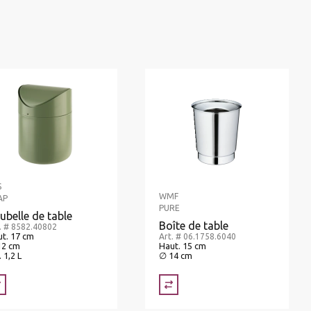
S
WMF
AP
PURE
ubelle de table
Boîte de table
. # 8582.40802
t. 17 cm
Art. # 06.1758.6040
12 cm
Haut. 15 cm
. 1,2 L
∅ 14 cm