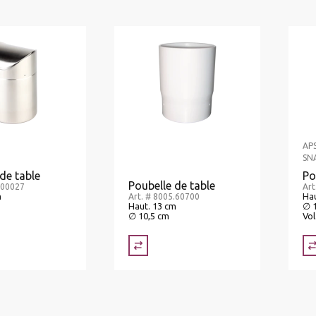
AP
SN
de table
Po
Poubelle de table
.00027
Art
m
Hau
Art. # 8005.60700
Haut. 13 cm
∅ 
∅ 10,5 cm
Vol