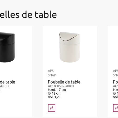
lles de table
APS
AP
SNAP
SN
de table
Poubelle de table
Po
.40800
Art. # 8582.40801
Art
m
Haut. 17 cm
Hau
∅ 12 cm
∅ 
Vol. 1,2 L
Vol