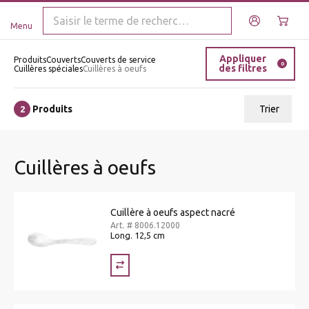
Menu
Appliquer
Produits
Couverts
Couverts de service
0
des filtres
Cuillères spéciales
Cuillères à oeufs
Produits
Trier
2
ui.order.relevance
Cuillères à oeufs
Prix le plus bas
Prix le plus élevé
Cuillère à oeufs aspect nacré
Nom A - Z
Art. # 8006.12000
Long. 12,5 cm
Nom Z - A