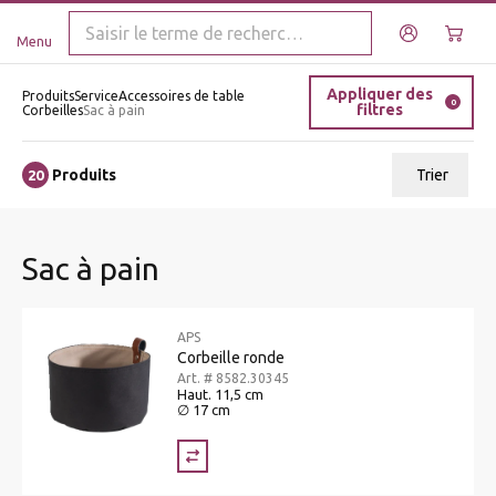
Menu
Appliquer des
Produits
Service
Accessoires de table
0
filtres
Corbeilles
Sac à pain
Produits
Trier
20
ui.order.relevance
Sac à pain
Prix le plus bas
Prix le plus élevé
APS
Nom A - Z
Corbeille ronde
Art. # 8582.30345
Nom Z - A
Haut. 11,5 cm
∅ 17 cm