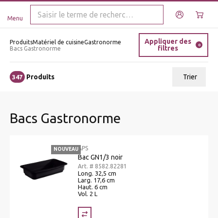
Menu
Appliquer des
Produits
Matériel de cuisine
Gastronorme
0
filtres
Bacs Gastronorme
Produits
Trier
347
ui.order.relevance
Bacs Gastronorme
Prix le plus bas
Prix le plus élevé
APS
NOUVEAU
Nom A - Z
Bac GN1/3 noir
Art. # 8582.82281
Nom Z - A
Long. 32,5 cm
Larg. 17,6 cm
Haut. 6 cm
Vol. 2 L