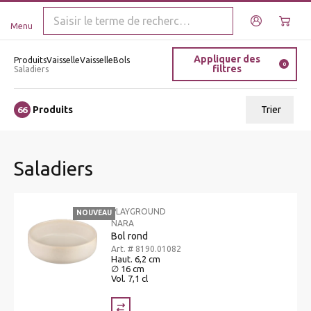
Menu
Appliquer des
Produits
Vaisselle
Vaisselle
Bols
0
filtres
Saladiers
Produits
Trier
66
ui.order.relevance
Saladiers
Prix le plus bas
Prix le plus élevé
PLAYGROUND
NOUVEAU
Nom A - Z
NARA
Bol rond
Nom Z - A
Art. # 8190.01082
Haut. 6,2 cm
∅ 16 cm
Vol. 7,1 cl