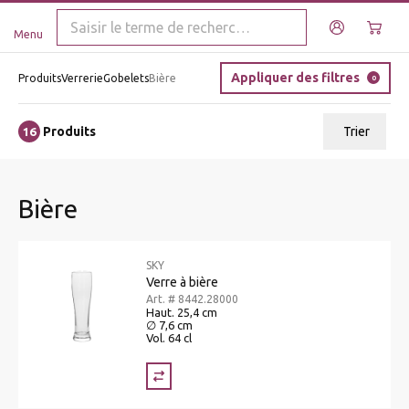
Menu
Appliquer des filtres
Produits
Verrerie
Gobelets
Bière
0
Produits
Trier
16
ui.order.relevance
Bière
Prix le plus bas
Prix le plus élevé
SKY
Nom A - Z
Verre à bière
Art. # 8442.28000
Nom Z - A
Haut. 25,4 cm
∅ 7,6 cm
Vol. 64 cl