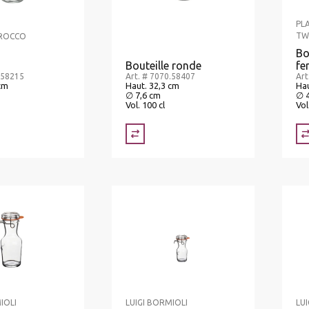
PL
TW
 ROCCO
Bo
Bouteille ronde
fe
.58215
Art. # 7070.58407
Art
cm
Haut. 32,3 cm
Hau
∅ 7,6 cm
∅ 
Vol. 100 cl
Vol
IOLI
LUIGI BORMIOLI
LU