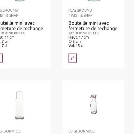
AYGROUND
PLAYGROUND
IST & SNAP
TWIST & SNAP
uteille mini avec
Bouteille mini avec
rmeture de rechange
fermeture de rechange
. # 8190.00114
Art. # 8190.00115
t. 11 cm
Haut. 17 cm
4,7 cm
∅ 5 cm
. 7 cl
Vol. 15 cl
IGI BORMIOLI
LUIGI BORMIOLI