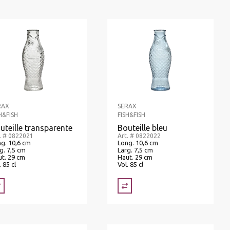
RAX
SERAX
H&FISH
FISH&FISH
uteille transparente
Bouteille bleu
. # 0822021
Art. # 0822022
g. 10,6 cm
Long. 10,6 cm
g. 7,5 cm
Larg. 7,5 cm
t. 29 cm
Haut. 29 cm
. 85 cl
Vol. 85 cl