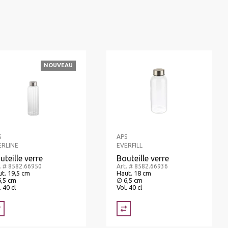
NOUVEAU
S
APS
ERLINE
EVERFILL
uteille verre
Bouteille verre
. # 8582.66950
Art. # 8582.66936
t. 19,5 cm
Haut. 18 cm
6,5 cm
∅ 6,5 cm
. 40 cl
Vol. 40 cl