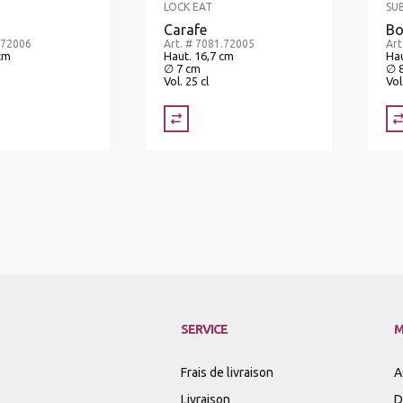
LOCK EAT
SU
Carafe
Bo
.72006
Art. # 7081.72005
Art
cm
Haut. 16,7 cm
Hau
∅ 7 cm
∅ 
Vol. 25 cl
Vol
SERVICE
M
Frais de livraison
A
Livraison
D