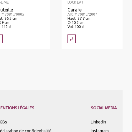
BLIME
LOCK EAT
uteille
Carafe
. # 7081.70005
Art. # 7081.72007
t. 26,3 cm
Haut. 27,7 cm
8,9 cm
∅ 10,2 cm
. 112 cl
Vol. 100 cl
ENTIONS LÉGALES
SOCIAL MEDIA
GBs
LinkedIn
éclaration de confidentialité
Instagram