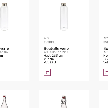
APS
AP
EVERFILL
EV
 verre
Bouteille verre
Bo
.66907
Art. # 8582.66908
Art
cm
Haut. 26,5 cm
Hau
∅ 7 cm
∅ 
Vol. 75 cl
Vol