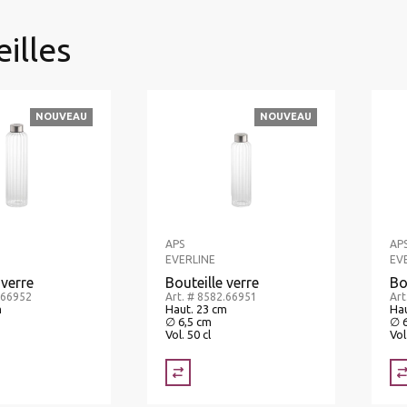
illes
NOUVEAU
NOUVEAU
APS
AP
EVERLINE
EV
 verre
Bouteille verre
Bo
.66952
Art. # 8582.66951
Art
m
Haut. 23 cm
Hau
∅ 6,5 cm
∅ 
Vol. 50 cl
Vol