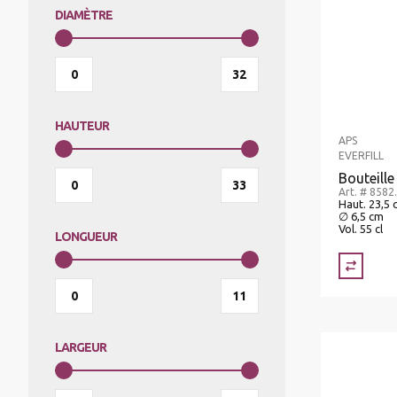
DIAMÈTRE
MIXER PLONGEANT/MIXER
PROFESSIONNEL/BLIXER
HAUTEUR
GRILLE-PAIN
APS
EVERFILL
Bouteille
Art. # 8582
APPAREILS DE MISE SOUS VIDE
Haut. 23,5 
∅ 6,5 cm
Vol. 55 cl
LONGUEUR
BALANCES
APPAREILS CHAUFFANTS
LARGEUR