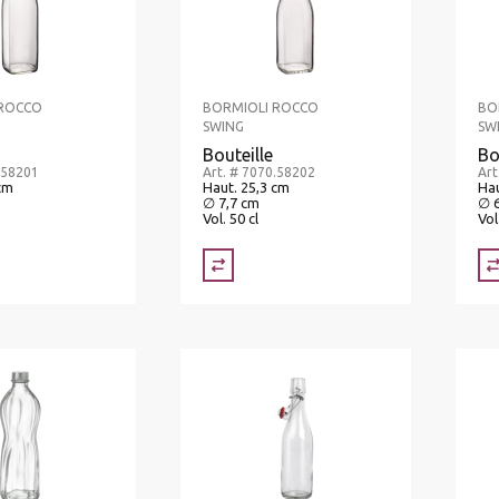
 ROCCO
BORMIOLI ROCCO
BO
SWING
SW
Bouteille
Bo
.58201
Art. # 7070.58202
Art
cm
Haut. 25,3 cm
Hau
∅ 7,7 cm
∅ 
Vol. 50 cl
Vol