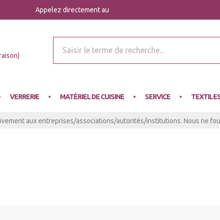
Appelez directement au
r Mey
raison)
VERRERIE
MATÉRIEL DE CUISINE
SERVICE
TEXTILE
ivement aux entreprises/associations/autorités/institutions. Nous ne four