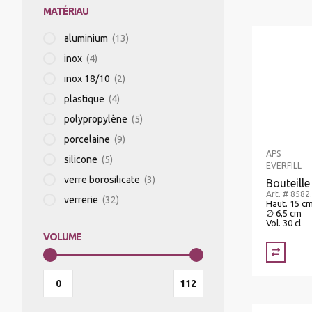
MATÉRIAU
RÉFRIGÉRATEURS/VITRINES RÉFRIGÉRÉES
TRANSPORT DE BOISSOINS/ALIMENTS
aluminium
(13)
inox
(4)
APPAREIL À MOUSSER
CASIER À VERRES
inox 18/10
(2)
plastique
(4)
MACHINES À PÂTES
CHARIOTS DISTRIBUTEURS
polypropylène
(5)
porcelaine
(9)
APS
silicone
(5)
FOURS À RACLETTE
CHARIOTS DE TRANSPORT PLATEAUX
EVERFILL
verre borosilicate
(3)
Bouteille
Art. # 8582
verrerie
(32)
Haut. 15 c
CENTRIFUGEUSES
∅ 6,5 cm
Vol. 30 cl
VOLUME
TRANCHEURS
SOUS-VIDE