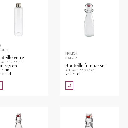
S
ERFILL
FRILICH
uteille verre
RAISER
. # 8582.66909
Bouteille à repasser
t. 28,5 cm
7,5 cm
Art. # 8066.00232
. 100 cl
Vol. 20 cl