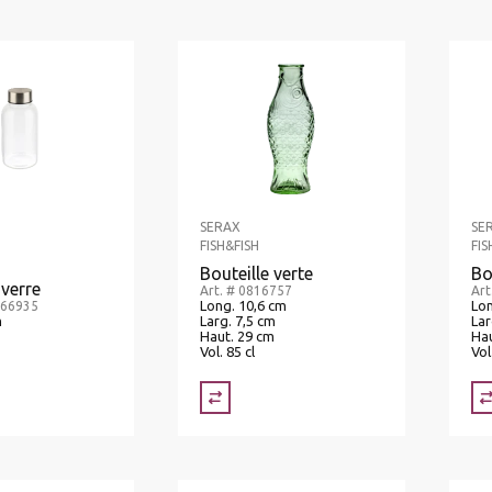
SERAX
SE
FISH&FISH
FIS
Bouteille verte
Bo
 verre
Art. # 0816757
Art
Long. 10,6 cm
Lon
.66935
m
Larg. 7,5 cm
Lar
Haut. 29 cm
Hau
Vol. 85 cl
Vol