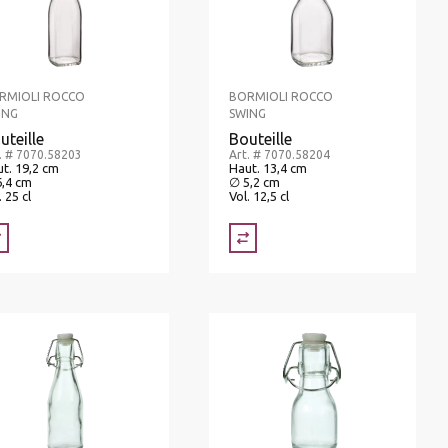
RMIOLI ROCCO
BORMIOLI ROCCO
ING
SWING
uteille
Bouteille
. # 7070.58203
Art. # 7070.58204
t. 19,2 cm
Haut. 13,4 cm
6,4 cm
∅ 5,2 cm
. 25 cl
Vol. 12,5 cl