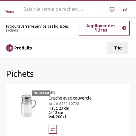
Menu
Appliquer des
Produits
Verrerie
Service des boissons
0
filtres
Pichets
Produits
Trier
30
ui.order.relevance
Pichets
Prix le plus bas
Prix le plus élevé
APS
NOUVEAU
Nom A - Z
Cruche avec couvercle
Art. # 8582.10728
Nom Z - A
Haut. 23 cm
∅ 13 cm
Vol. 200 cl