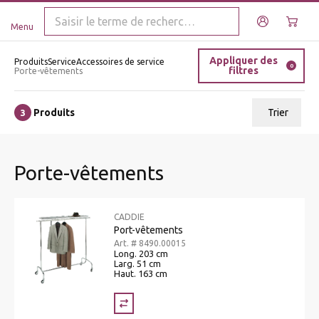
Menu
Appliquer des
Produits
Service
Accessoires de service
0
filtres
Porte-vêtements
Produits
Trier
3
ui.order.relevance
Porte-vêtements
Prix le plus bas
Prix le plus élevé
CADDIE
Nom A - Z
Port-vêtements
Art. # 8490.00015
Nom Z - A
Long. 203 cm
Larg. 51 cm
Haut. 163 cm