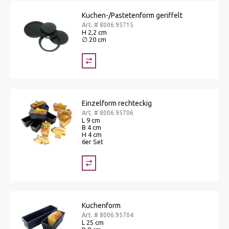
Kuchen-/Pastetenform geriffelt
Art. # 8006.95715
H 2,2 cm
∅ 20 cm
Einzelform rechteckig
Art. # 8006.95706
L 9 cm
B 4 cm
H 4 cm
6er Set
Kuchenform
Art. # 8006.95704
L 25 cm