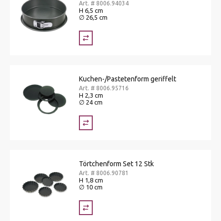
Art. # 8006.94034
H 6,5 cm
∅ 26,5 cm
Kuchen-/Pastetenform geriffelt
Art. # 8006.95716
H 2,3 cm
∅ 24 cm
Törtchenform Set 12 Stk
Art. # 8006.90781
H 1,8 cm
∅ 10 cm