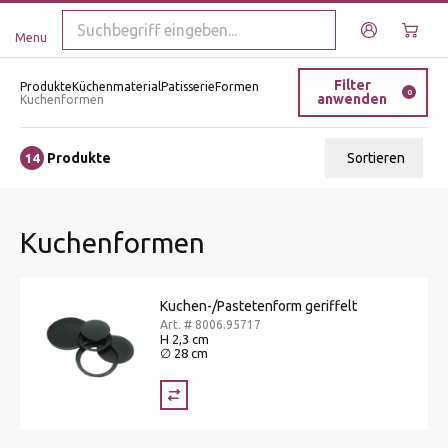
Menu
Filter
Produkte
Küchenmaterial
Patisserie
Formen
0
anwenden
Kuchenformen
Produkte
Sortieren
14
Relevanz
Kuchenformen
Tiefster Preis
Höchster Preis
Kuchen-/Pastetenform geriffelt
Name A - Z
Art. # 8006.95717
H 2,3 cm
Name Z - A
∅ 28 cm