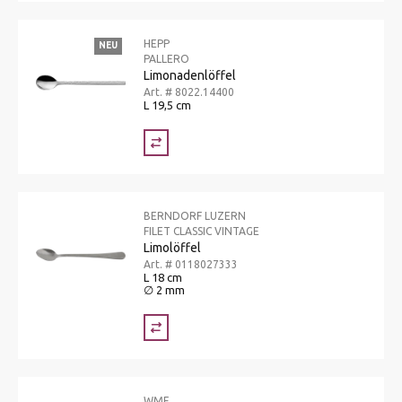
HEPP
NEU
PALLERO
Limonadenlöffel
Art. # 8022.14400
L 19,5 cm
BERNDORF LUZERN
FILET CLASSIC VINTAGE
Limolöffel
Art. # 0118027333
L 18 cm
∅ 2 mm
WMF