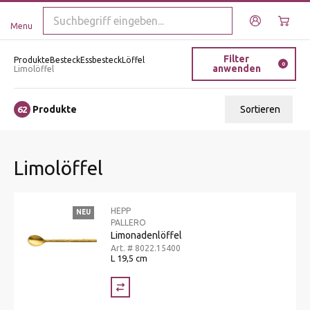
Menu
Filter
Produkte
Besteck
Essbesteck
Löffel
0
anwenden
Limolöffel
Produkte
Sortieren
62
Relevanz
Limolöffel
Tiefster Preis
Höchster Preis
HEPP
NEU
Name A - Z
PALLERO
Limonadenlöffel
Name Z - A
Art. # 8022.15400
L 19,5 cm