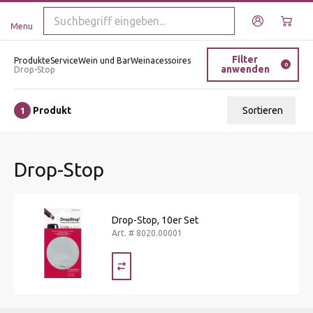
Menu
Filter
Produkte
Service
Wein und Bar
Weinacessoires
0
anwenden
Drop-Stop
Produkt
Sortieren
1
Relevanz
Drop-Stop
Tiefster Preis
Höchster Preis
Name A - Z
Drop-Stop, 10er Set
Art. # 8020.00001
Name Z - A