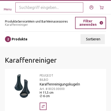
Menu
Filter
Produkte
Service
Wein und Bar
Weinacessoires
0
anwenden
Karaffenreiniger
Produkte
Sortieren
2
Relevanz
Karaffenreiniger
Tiefster Preis
Höchster Preis
PEUGEOT
Name A - Z
BILBO
Karaffenreinigungskugeln
Name Z - A
Art. # 8020.00000
H 11,5 cm
∅ 6 cm