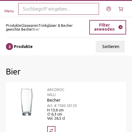
Menu
Filter
Produkte
Glaswaren
Trinkgläser & Becher
0
anwenden
geeichte Becher
Bier
Produkte
Sortieren
2
Relevanz
Bier
Tiefster Preis
Höchster Preis
ARCOROC
Name A - Z
WILLI
Becher
Name Z - A
Art. # 7080.58120
H 13,6 cm
∅ 6,3 cm
Vol. 26,5 cl