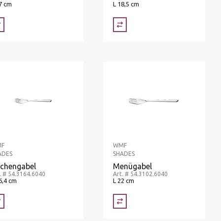
7 cm
L 18,5 cm
F
WMF
ADES
SHADES
chengabel
Menügabel
. # 54.3164.6040
Art. # 54.3102.6040
6,4 cm
L 22 cm