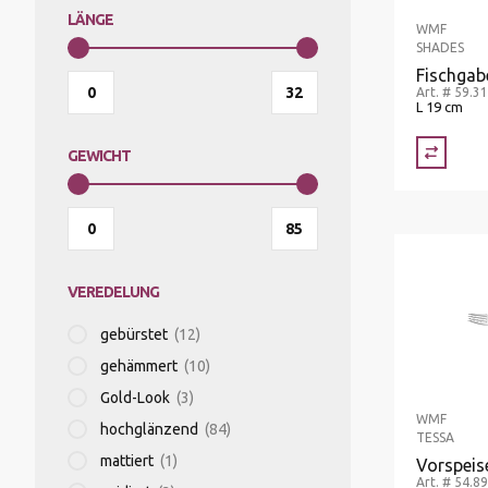
LÄNGE
WMF
SHADES
Fischgab
Art. # 59.3
L 19 cm
GEWICHT
VEREDELUNG
gebürstet
(12)
gehämmert
(10)
Gold-Look
(3)
WMF
hochglänzend
(84)
TESSA
mattiert
(1)
Vorspeis
Art. # 54.8