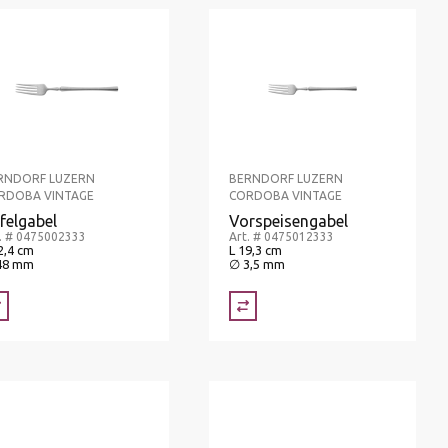
RNDORF LUZERN
BERNDORF LUZERN
RDOBA VINTAGE
CORDOBA VINTAGE
felgabel
Vorspeisengabel
. # 0475002333
Art. # 0475012333
2,4 cm
L 19,3 cm
48 mm
∅ 3,5 mm