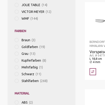
JOLIE TABLE
(14)
KÜHLGERÄTE/KÜHLVITRINEN
SPEISETRANSPORT/GETRÄNKETRANSPORT
VICTOR MEYER
(12)
WMF
(144)
MOUSSIERGERÄT
SPÜLKÖRBE
FARBEN
PASTAMASCHINEN
STAPELGERÄTE
Braun
(3)
BERNDORF
HIMALAYA 
Goldfarben
(19)
Vorspeis
Grau
(13)
RACLETTEGERÄTE
TABLETT-/TELLERTRANSPORTWAGEN
Art. # 047
L 18,8 cm
Kupferfarben
(8)
∅ 4 mm
Mehrfarbig
(1)
SAFTZENTRIFUGEN
Schwarz
(11)
Stahlfarben
(268)
SCHNEIDEMASCHINEN
MATERIAL
ABS
(2)
SOUS-VIDE