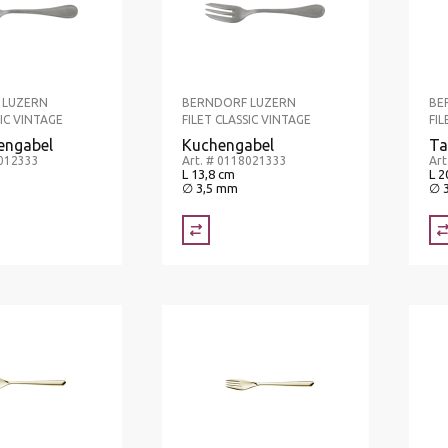
 LUZERN
BERNDORF LUZERN
BE
SIC VINTAGE
FILET CLASSIC VINTAGE
FIL
engabel
Kuchengabel
Ta
8012333
Art. # 0118021333
Art
L 13,8 cm
L 2
∅ 3,5 mm
∅ 