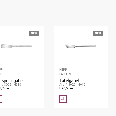
NEU
NEU
PP
HEPP
LLERO
PALLERO
rspeisegabel
Tafelgabel
. # 8022.14310
Art. # 8022.14010
8,7 cm
L 20,5 cm