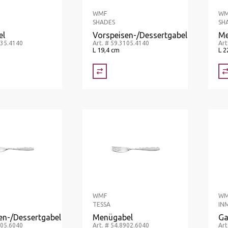
WMF
WM
SHADES
SH
el
Vorspeisen-/Dessertgabel
Me
135.4140
Art. # 59.3105.4140
Art
L 19,4 cm
L 2
WMF
WM
TESSA
IN
en-/Dessertgabel
Menügabel
Ga
905.6040
Art. # 54.8902.6040
Art