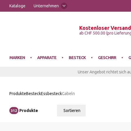
Kataloge
Unternehmen
Kostenloser Versand
Victo
ab CHF 500.00 (pro Lieferun
MARKEN
APPARATE
BESTECK
GESCHIRR
G
Unser Angebot richtet sich a
EISMASCHINEN
ESSBESTECK
ESSGESCHIRR
AUSSCHANK
AUFBEWAHRUNG
BUFFETARTIKEL
FUSSMATTEN
ABFALLEIMER
Produkte
Besteck
Essbesteck
Gabeln
FLEISCHWOLF
SONDERBESTECK
SPEZIALGESCHIRR
GLASGESCHIRR
EINRICHTUNG
KANNEN
KÜCHENTEXTILIEN
CATERING-GESCHIRRTRANSPORT
Produkte
Sortieren
312
Relevanz
FRITTEUSEN
SYSTEMGESCHIRR
SPEZIALGLÄSER
GASTRONORM
SERVICEMÖBEL
SCHÜRZEN
ETAGENWAGEN