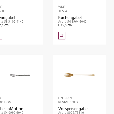
F
WMF
ADES
TESSA
nügabel
Kuchengabel
. # 59.3102.4140
Art. # 54.8964.6040
2,1 cm
L 15,5 cm
F
FINE2DINE
MOTION
REVIVE GOLD
bel inMotion
Vorspeisengabel
. # 54.0992.6040
Art. # 8002.73310