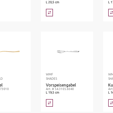
L 20,5 cm
L 1
WMF
WM
LD
SHADES
SH
el
Vorspeisengabel
Ku
.73010
Art. # 54.3105.6040
Art
L 19,5 cm
L 1