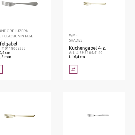
RNDORF LUZERN
WMF
ET CLASSIC VINTAGE
SHADES
felgabel
Kuchengabel 4-z.
. # 0118002333
0,4 cm
Art. # 59.3164.4140
3,5 mm
L 16,4 cm