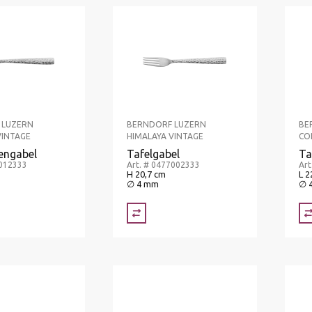
 LUZERN
BERNDORF LUZERN
BE
VINTAGE
HIMALAYA VINTAGE
CO
engabel
Tafelgabel
Ta
7012333
Art. # 0477002333
Art
H 20,7 cm
L 2
∅ 4 mm
∅ 