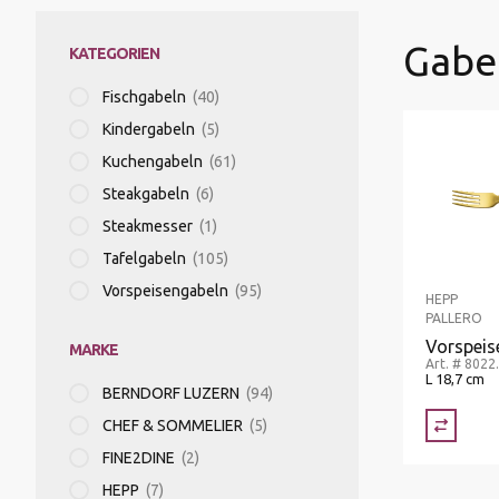
Tiefster Preis
Gabe
KATEGORIEN
Höchster Preis
GEMÜSESCHNEIDMASCHINE
TRINKGLÄSER & BECHER
HACCP
SERVICEZUBEHÖR
SERVICETEXTILIEN
HYGIENE
Name A - Z
Fischgabeln
(40)
Kindergabeln
(5)
HEISSGETRÄNKE
TRINKGLÄSER MIT STIEL
KOCHGERÄTE
SERVIERGESCHIRR
TISCHTEXTILIEN
PLATE-MATE
Name Z - A
Kuchengabeln
(61)
Steakgabeln
(6)
KLEINAPPARATE
PATISSERIE
TABLETTS
REGALTRANSPORTWAGEN
Steakmesser
(1)
Tafelgabeln
(105)
Vorspeisengabeln
(95)
KOCHPLATTEN/ÖFEN
PFANNEN UND TÖPFE
TISCHZUBEHÖR
REINIGUNGSMATERIAL
HEPP
PALLERO
Vorspeis
MARKE
Art. # 8022
KONTAKTGRILL/SALAMANDER
PIZZA/PASTA
WEIN UND BAR
SERVIER-TRANSPORTWAGEN
L 18,7 cm
BERNDORF LUZERN
(94)
CHEF & SOMMELIER
(5)
KÜCHENMASCHINEN
SCHNEIDEGERÄTE
SPEISEAUSGABE/BANKETT
FINE2DINE
(2)
HEPP
(7)