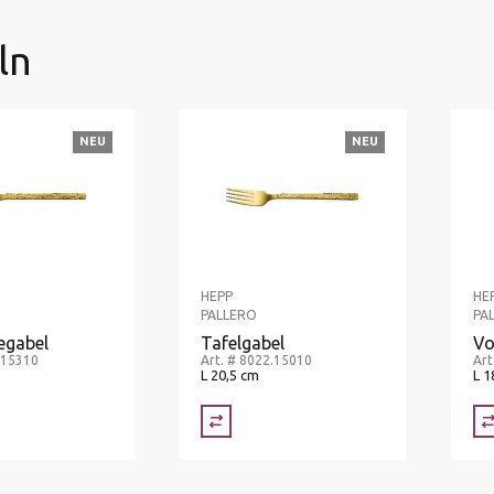
ln
NEU
NEU
HEPP
HE
PALLERO
PA
egabel
Tafelgabel
Vo
.15310
Art. # 8022.15010
Art
L 20,5 cm
L 1