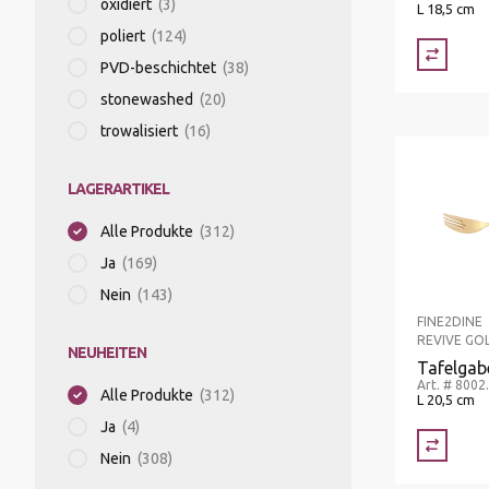
oxidiert
(3)
L 18,5 cm
poliert
(124)
PVD-beschichtet
(38)
stonewashed
(20)
trowalisiert
(16)
LAGERARTIKEL
Alle Produkte
(312)
Ja
(169)
Nein
(143)
FINE2DINE
REVIVE GO
NEUHEITEN
Tafelgab
Art. # 8002
Alle Produkte
(312)
L 20,5 cm
Ja
(4)
Nein
(308)