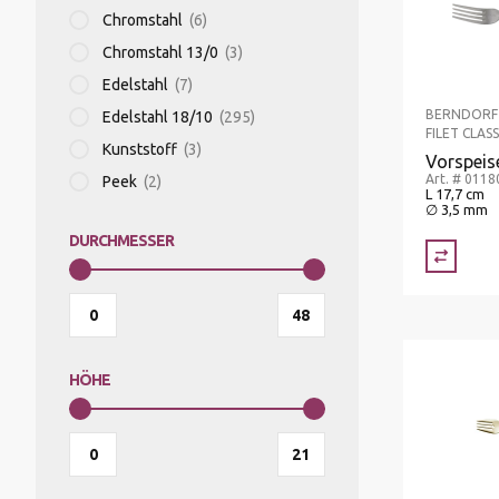
Chromstahl
(6)
Chromstahl 13/0
(3)
STABMIXER/GEWERBEMIXER/BLIXER
Edelstahl
(7)
BERNDORF
Edelstahl 18/10
(295)
FILET CLAS
Kunststoff
(3)
TOASTER
Vorspeis
Art. # 011
Peek
(2)
L 17,7 cm
∅ 3,5 mm
VAKUUMIERMASCHINEN
DURCHMESSER
WAAGEN
HÖHE
WARMHALTEGERÄTE