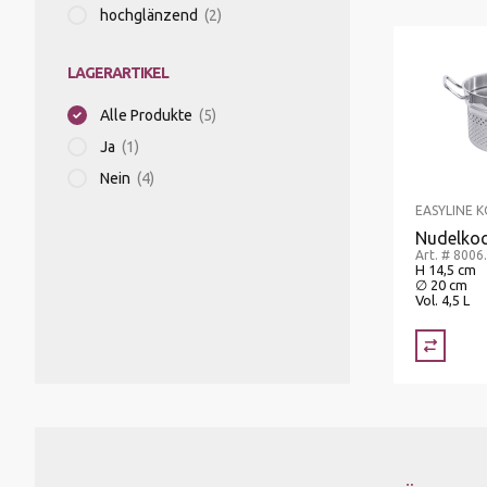
hochglänzend
(2)
KÜHLGERÄTE/KÜHLVITRINEN
SPEISETRANSPORT/GETRÄNKETRANSPORT
LAGERARTIKEL
MOUSSIERGERÄT
SPÜLKÖRBE
Alle Produkte
(5)
Ja
(1)
Nein
(4)
PASTAMASCHINEN
STAPELGERÄTE
EASYLINE 
Nudelkoc
RACLETTEGERÄTE
TABLETT-/TELLERTRANSPORTWAGEN
Art. # 8006
H 14,5 cm
∅ 20 cm
Vol. 4,5 L
SAFTZENTRIFUGEN
SCHNEIDEMASCHINEN
SOUS-VIDE