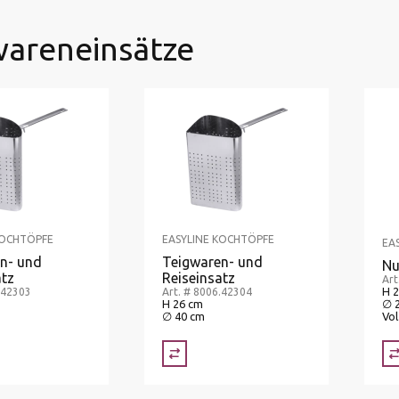
wareneinsätze
KOCHTÖPFE
EASYLINE KOCHTÖPFE
EA
n- und
Teigwaren- und
Nu
atz
Reiseinsatz
Art
H 2
.42303
Art. # 8006.42304
H 26 cm
∅ 
∅ 40 cm
Vol