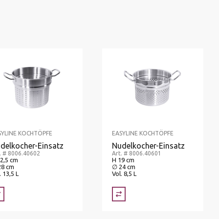
SYLINE KOCHTÖPFE
EASYLINE KOCHTÖPFE
delkocher-Einsatz
Nudelkocher-Einsatz
. # 8006.40602
Art. # 8006.40601
2,5 cm
H 19 cm
28 cm
∅ 24 cm
. 13,5 L
Vol. 8,5 L