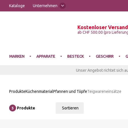
Kataloge
Unternehmen
Kostenloser Versand
Victo
ab CHF 500.00 (pro Lieferun
MARKEN
APPARATE
BESTECK
GESCHIRR
G
Unser Angebot richtet sich a
EISMASCHINEN
ESSBESTECK
ESSGESCHIRR
AUSSCHANK
AUFBEWAHRUNG
BUFFETARTIKEL
FUSSMATTEN
ABFALLEIMER
Produkte
Küchenmaterial
Pfannen und Töpfe
Teigwareneinsätze
FLEISCHWOLF
SONDERBESTECK
SPEZIALGESCHIRR
GLASGESCHIRR
EINRICHTUNG
KANNEN
KÜCHENTEXTILIEN
CATERING-GESCHIRRTRANSPORT
Produkte
Sortieren
5
Relevanz
FRITTEUSEN
SYSTEMGESCHIRR
SPEZIALGLÄSER
GASTRONORM
SERVICEMÖBEL
SCHÜRZEN
ETAGENWAGEN