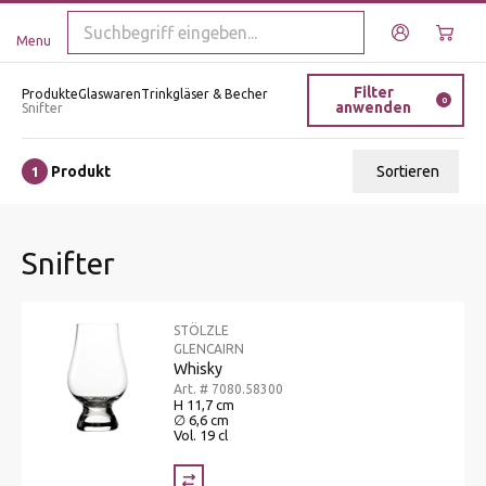
Menu
Filter
Produkte
Glaswaren
Trinkgläser & Becher
0
anwenden
Snifter
Produkt
Sortieren
1
Relevanz
Snifter
Tiefster Preis
Höchster Preis
STÖLZLE
Name A - Z
GLENCAIRN
Whisky
Name Z - A
Art. # 7080.58300
H 11,7 cm
∅ 6,6 cm
Vol. 19 cl