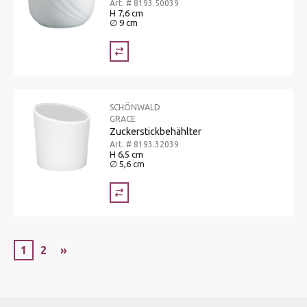
Art. # 8193.50039
H 7,6 cm
∅ 9 cm
SCHÖNWALD
GRACE
Zuckerstickbehählter
Art. # 8193.32039
H 6,5 cm
∅ 5,6 cm
1
2
»