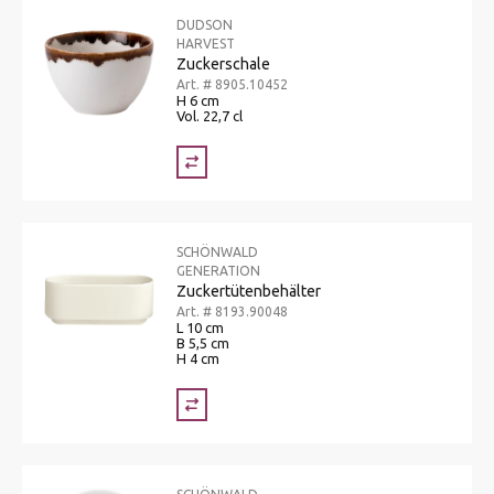
DUDSON
HARVEST
Zuckerschale
Art. # 8905.10452
H 6 cm
Vol. 22,7 cl
SCHÖNWALD
GENERATION
Zuckertütenbehälter
Art. # 8193.90048
L 10 cm
B 5,5 cm
H 4 cm