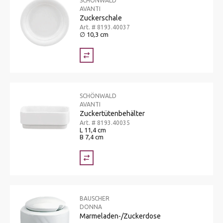
SCHÖNWALD
AVANTI
Zuckerschale
Art. # 8193.40037
∅ 10,3 cm
SCHÖNWALD
AVANTI
Zuckertütenbehälter
Art. # 8193.40035
L 11,4 cm
B 7,4 cm
BAUSCHER
DONNA
Marmeladen-/Zuckerdose