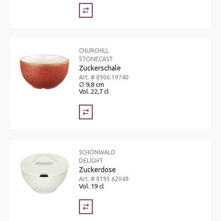
CHURCHILL
STONECAST
Zuckerschale
Art. # 8906.19740
∅ 9,8 cm
Vol. 22,7 cl
SCHÖNWALD
DELIGHT
Zuckerdose
Art. # 8193.62049
Vol. 19 cl