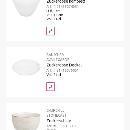
Zuckerdose komplett
Art. # 21415074051
H 8,1 cm
∅ 10,5 cm
Vol. 24 cl
BAUSCHER
AVANTGARDE
Zuckerdose Deckel
Art. # 21415076051
Vol. 24 cl
CHURCHILL
STONECAST
Zuckerschale
Art. # 8906.19710