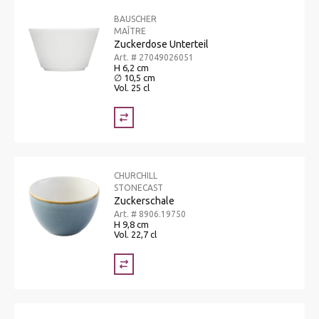
BAUSCHER
MAÎTRE
Zuckerdose Unterteil
Art. # 27049026051
H 6,2 cm
∅ 10,5 cm
Vol. 25 cl
CHURCHILL
STONECAST
Zuckerschale
Art. # 8906.19750
H 9,8 cm
Vol. 22,7 cl