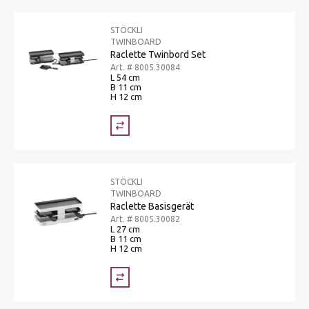
STÖCKLI
TWINBOARD
Raclette Twinbord Set
Art. # 8005.30084
L 54 cm
B 11 cm
H 12 cm
STÖCKLI
TWINBOARD
Raclette Basisgerät
Art. # 8005.30082
L 27 cm
B 11 cm
H 12 cm