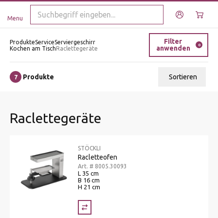
Menu
Filter
Produkte
Service
Serviergeschirr
0
anwenden
Kochen am Tisch
Raclettegeräte
Produkte
Sortieren
7
Relevanz
Raclettegeräte
Tiefster Preis
Höchster Preis
STÖCKLI
Name A - Z
Racletteofen
Art. # 8005.30093
Name Z - A
L 35 cm
B 16 cm
H 21 cm