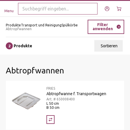
Menu
Filter
Produkte
Transport und Reinigung
Spülkörbe
0
anwenden
Abtropfwannen
Produkte
Sortieren
2
Relevanz
Abtropfwannen
Tiefster Preis
Höchster Preis
FRIES
Name A - Z
Abtropfwanne f. Transportwagen
Art. # 650008400
Name Z - A
L 50 cm
B 50 cm