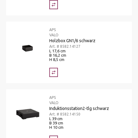
APS
VALO
Holzbox GN1/6 schwarz
Art. # 8582.14127
L 17,6 cm
B 16,2 cm
H 8,5 cm
APS
VALO
Induktionsstation2-tlg schwarz
Art. # 8582.14150
L 39 cm
B 39 cm
H 10 cm