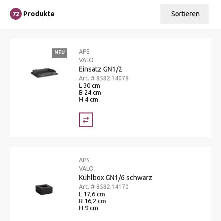
Produkte
Sortieren
72
Relevanz
APS
NEU
Tiefster Preis
VALO
Einsatz GN1/2
Höchster Preis
Art. # 8582.14078
L 30 cm
Name A - Z
B 24 cm
H 4 cm
Name Z - A
APS
VALO
Kühlbox GN1/6 schwarz
Art. # 8582.14170
L 17,6 cm
B 16,2 cm
H 9 cm