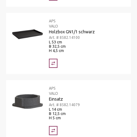
APS
VALO
Holzbox GN1/1 schwarz
Art. # 8582.14100
L 53 cm
B 32,5 cm
H 4,5 cm
APS
VALO
Einsatz
Art. # 8582.14079
L 14 cm
B 12,5 cm
H 5 cm