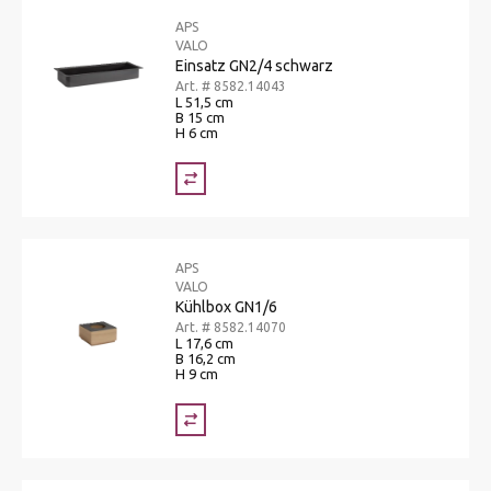
APS
VALO
Einsatz GN2/4 schwarz
Art. # 8582.14043
L 51,5 cm
B 15 cm
H 6 cm
APS
VALO
Kühlbox GN1/6
Art. # 8582.14070
L 17,6 cm
B 16,2 cm
H 9 cm