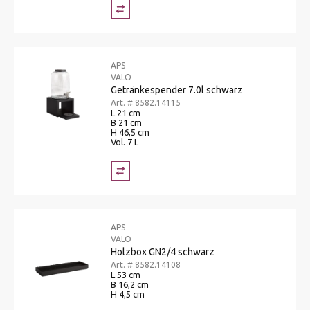
APS
VALO
Getränkespender 7.0l schwarz
Art. # 8582.14115
L 21 cm
B 21 cm
H 46,5 cm
Vol. 7 L
APS
VALO
Holzbox GN2/4 schwarz
Art. # 8582.14108
L 53 cm
B 16,2 cm
H 4,5 cm