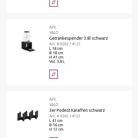
APS
VALO
Getränkespender 3.8l schwarz
Art. # 8582.14125
L 18 cm
B 18 cm
H 41 cm
Vol. 3,8 L
APS
VALO
3er Podest Karaffen schwarz
Art. # 8582.14123
L 41 cm
B 16 cm
H 12 cm