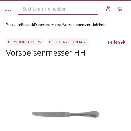
Menu
Produkte
Besteck
Essbesteck
Messer
Vorspeisemesser Hohlheft
Teilen
BERNDORF LUZERN
FILET CLASSIC VINTAGE
Vorspeisenmesser HH