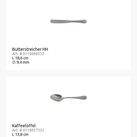
Butterstreicher HH
Art. # 0118088333
L 18,6 cm
∅ 9,4 mm
Kaffeelöffel
Art. # 0118037333
L 13,8 cm