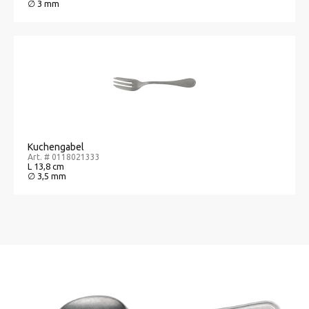
∅ 3 mm
Kuchengabel
Art. # 0118021333
L 13,8 cm
∅ 3,5 mm