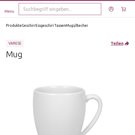
Menu
Produkte
Geschirr
Essgeschirr
Tassen
Mugs/Becher
Teilen
VARESE
Mug