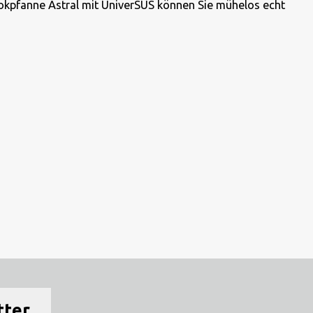
okpfanne Astral mit UniverSUS können Sie mühelos echt
tter